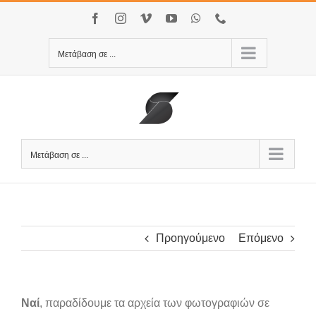
Μετάβαση
Facebook
Instagram
Vimeo
YouTube
WhatsApp
Τηλέφωνο
στο
περιεχόμενο
Μετάβαση σε ...
Μετάβαση σε ...
Προηγούμενο
Επόμενο
Ναί
, παραδίδουμε τα αρχεία των φωτογραφιών σε