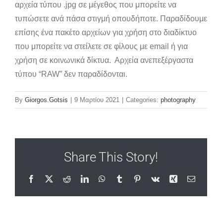
αρχεία τύπου .jpg σε μέγεθος που μπορείτε να
τυπώσετε ανά πάσα στιγμή οπουδήποτε. Παραδίδουμε
επίσης ένα πακέτο αρχείων για χρήση στο διαδίκτυο
που μπορείτε να στείλετε σε φίλους με email ή για
χρήση σε κοινωνικά δίκτυα. Αρχεία ανεπεξέργαστα
τύπου “RAW” δεν παραδίδονται.
By
Giorgos.Gotsis
|
9 Μαρτίου 2021
|
Categories:
photography
Share This Story!
Facebook
X
Reddit
LinkedIn
WhatsApp
Tumblr
Pinterest
Vk
Xing
Email