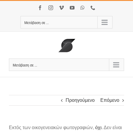
Μετάβαση
Facebook
Instagram
Vimeo
YouTube
WhatsApp
Τηλέφωνο
στο
περιεχόμενο
Μετάβαση σε ...
Μετάβαση σε ...
Προηγούμενο
Επόμενο
Εκτός των οικογενειακών φωτογραφιών,
όχι
. Δεν είναι