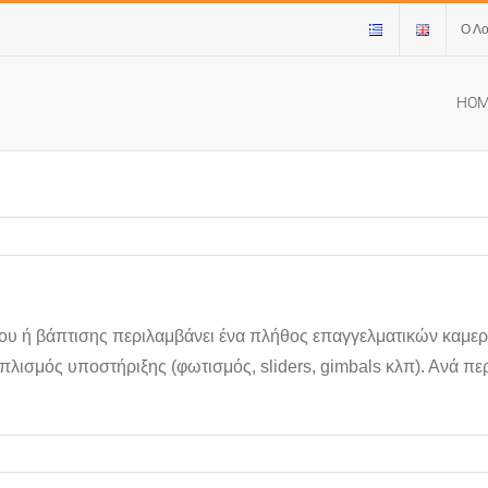
Ο Λ
HO
μου ή βάπτισης περιλαμβάνει ένα πλήθος επαγγελματικών καμε
οπλισμός υποστήριξης (φωτισμός, sliders, gimbals κλπ). Ανά 