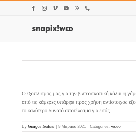
Μετάβαση
Facebook
Instagram
Vimeo
YouTube
WhatsApp
Τηλέφωνο
στο
περιεχόμενο
Ο εξοπλισμός μας για την βιντεοσκοπική κάλυψη γά
από τις κάμερες υπάρχει προς χρήση αντίστοιχος εξ
το καλύτερο δυνατό αποτέλεσμα για εσάς.
By
Giorgos.Gotsis
|
9 Μαρτίου 2021
|
Categories:
video