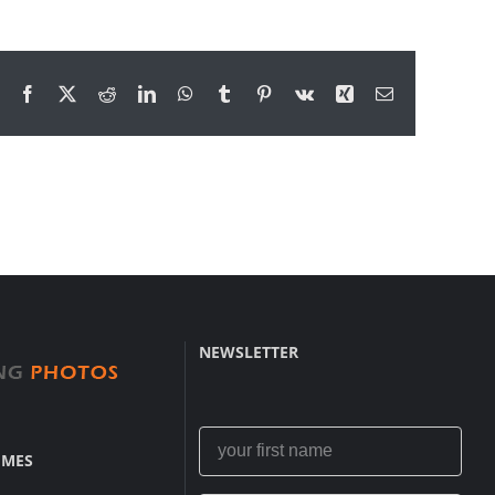
Facebook
X
Reddit
LinkedIn
WhatsApp
Tumblr
Pinterest
Vk
Xing
Email
NEWSLETTER
IMES