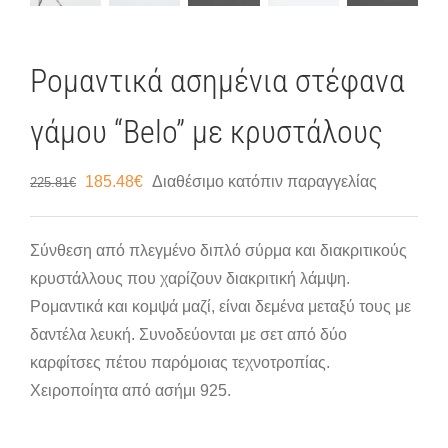
Ρομαντικά ασημένια στέφανα
γάμου “Belo” με κρυστάλους
Original
Η
185.48
€
Διαθέσιμο κατόπιν παραγγελίας
225.81
€
price
τρέχουσα
was:
τιμή
Σύνθεση από πλεγμένο διπλό σύρμα και διακριτικούς
225.81€.
είναι:
κρυστάλλους που χαρίζουν διακριτική λάμψη.
185.48€.
Ρομαντικά και κομψά μαζί, είναι δεμένα μεταξύ τους με
δαντέλα λευκή. Συνοδεύονται με σετ από δύο
καρφίτσες πέτου παρόμοιας τεχνοτροπίας.
Χειροποίητα από ασήμι 925.