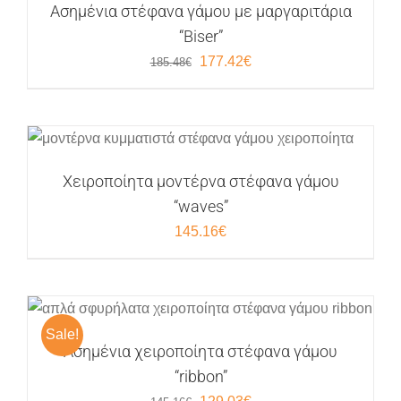
Ασημένια στέφανα γάμου με μαργαριτάρια
“Biser”
Original
Η
177.42
€
185.48
€
price
τρέχουσα
was:
τιμή
185.48€.
είναι:
177.42€.
Χειροποίητα μοντέρνα στέφανα γάμου
“waves”
145.16
€
Sale!
Ασημένια χειροποίητα στέφανα γάμου
“ribbon”
Original
Η