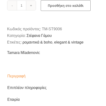
Προσθήκη στο καλάθι
Ρομαντικά
ασημένια
στέφανα
γάμου
Κωδικός προϊόντος:
TM-ST9006
"Belo"
Κατηγορία:
Στέφανα Γάμου
με
Ετικέτες:
ρομαντικά & boho
,
elegant & vintage
κρυστάλους
Tamara Mladenovic
ποσότητα
Περιγραφή
Επιπλέον πληροφορίες
Εταιρία