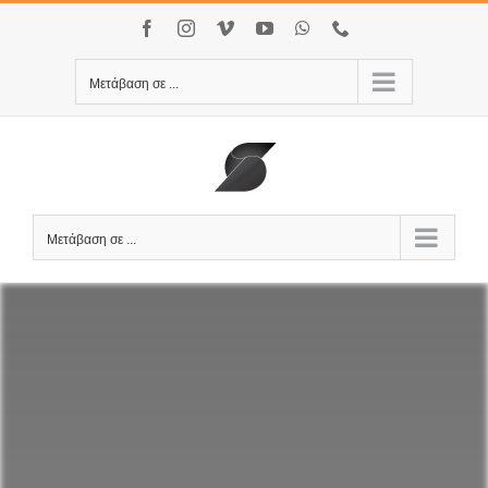
Μετάβαση
Facebook
Instagram
Vimeo
YouTube
WhatsApp
Τηλέφωνο
στο
περιεχόμενο
Μετάβαση σε ...
Μετάβαση σε ...