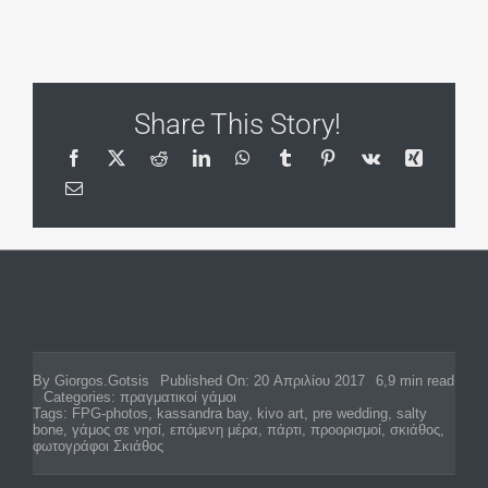
Share This Story!
By
Giorgos.Gotsis
Published On: 20 Απριλίου 2017
6,9 min read
Categories:
πραγματικοί γάμοι
Tags:
FPG-photos
,
kassandra bay
,
kivo art
,
pre wedding
,
salty
bone
,
γάμος σε νησί
,
επόμενη μέρα
,
πάρτι
,
προορισμοί
,
σκιάθος
,
φωτογράφοι Σκιάθος