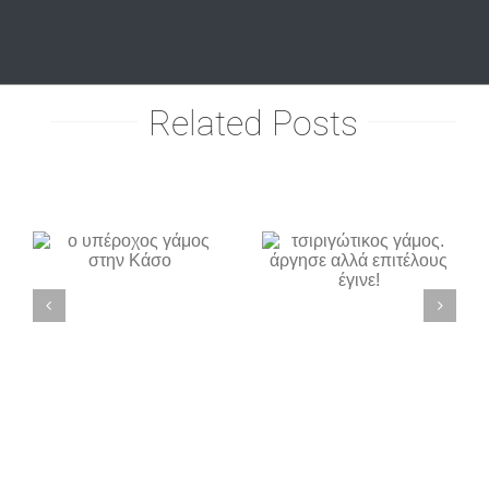
Related Posts
τσιριγώτικος
stylish και
γάμος.
ς
chic γάμος
άργησε
ν
στα
αλλά
Τρίκαλα
επιτέλους
έγινε!