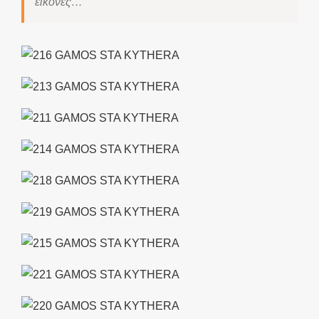
εικόνες…