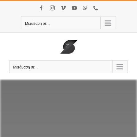
Μετάβαση
Facebook
Instagram
Vimeo
YouTube
WhatsApp
Τηλέφωνο
στο
περιεχόμενο
Μετάβαση σε ...
Μετάβαση σε ...