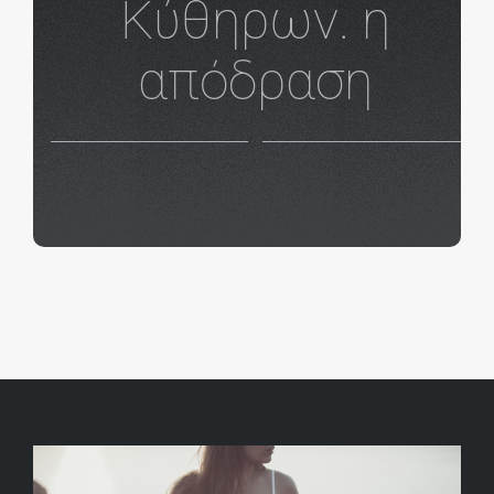
Κύθηρων. η
απόδραση