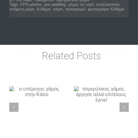
Tags:
FPG-photos
,
pre wedding
,
γάμος σε νησί
,
εναλλακτικός
,
επόμενη μέρα
,
Κύθηρα
,
πάρτι
,
προορισμοί
,
φωτογράφοι Κύθηρα
Related Posts
τσιριγώτικος
stylish και
γάμος.
ς
chic γάμος
άργησε
ν
στα
αλλά
Τρίκαλα
επιτέλους
έγινε!