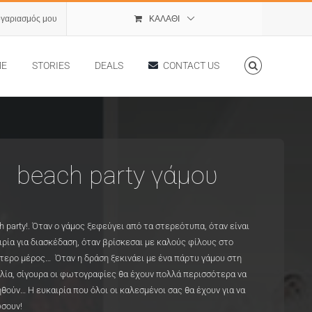
ογαριασμός μου
ΚΑΛΆΘΙ
ME
STORIES
DEALS
CONTACT US
beach party γάμου
h party!. Όταν ο γάμος ξεφεύγει από τα στερεότυπα, όταν είναι
ιρία για διασκέδαση, όταν βρίσκεσαι με καλούς φίλους στο
τερο μέρος… Όταν η δράση ξεκινάει με ένα πάρτυ γάμου στη
λία, σίγουρα οι φωτογραφίες θα έχουν πολλά περισσότερα να
ηθούν… Η ευκαιρία που όλοι οι καλεσμένοι σας θα έχουν για να
σουν!