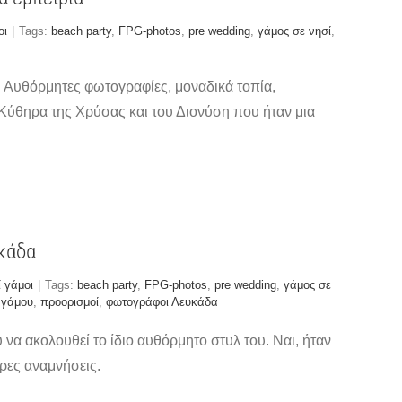
οι
|
Tags:
beach party
,
FPG-photos
,
pre wedding
,
γάμος σε νησί
,
 Αυθόρμητες φωτογραφίες, μοναδικά τοπία,
Κύθηρα της Χρύσας και του Διονύση που ήταν μια
υκάδα
 γάμοι
|
Tags:
beach party
,
FPG-photos
,
pre wedding
,
γάμος σε
 γάμου
,
προορισμοί
,
φωτογράφοι Λευκάδα
να ακολουθεί το ίδιο αυθόρμητο στυλ του. Ναι, ήταν
ερες αναμνήσεις.