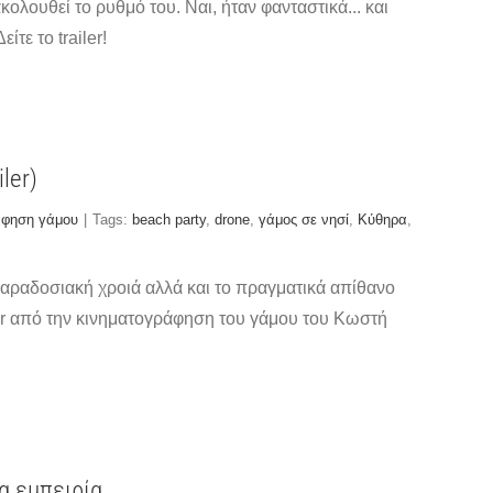
ολουθεί το ρυθμό του. Ναι, ήταν φανταστικά... και
τε το trailer!
ler)
άφηση γάμου
|
Tags:
beach party
,
drone
,
γάμος σε νησί
,
Κύθηρα
,
 παραδοσιακή χροιά αλλά και το πραγματικά απίθανο
ler από την κινηματογράφηση του γάμου του Κωστή
α εμπειρία