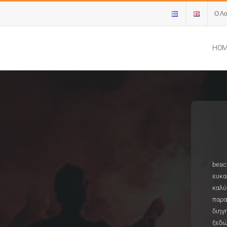
Ο Λ
HO
beac
ευκα
καλύ
παρα
διηγ
ξεδώ