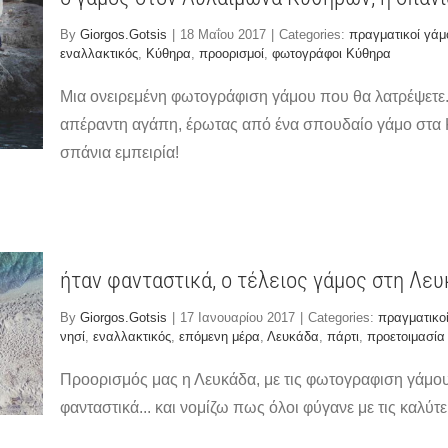
By
Giorgos.Gotsis
|
18 Μαΐου 2017
|
Categories:
πραγματικοί γάμ
εναλλακτικός
,
Κύθηρα
,
προορισμοί
,
φωτογράφοι Κύθηρα
Μια ονειρεμένη φωτογράφιση γάμου που θα λατρέψετε.
απέραντη αγάπη, έρωτας από ένα σπουδαίο γάμο στα 
σπάνια εμπειρία!
ήταν φανταστικά, ο τέλειος γάμος στη Λε
By
Giorgos.Gotsis
|
17 Ιανουαρίου 2017
|
Categories:
πραγματικοί
νησί
,
εναλλακτικός
,
επόμενη μέρα
,
Λευκάδα
,
πάρτι
,
προετοιμασία
Προορισμός μας η Λευκάδα, με τις φωτογραφιση γάμου 
φανταστικά... και νομίζω πως όλοι φύγανε με τις καλύτ