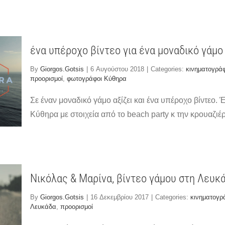
ένα υπέροχο βίντεο για ένα μοναδικό γάμ
By
Giorgos.Gotsis
|
6 Αυγούστου 2018
|
Categories:
κινηματογρά
προορισμοί
,
φωτογράφοι Κύθηρα
Σε έναν μοναδικό γάμο αξίζει και ένα υπέροχο βίντεο. 
Κύθηρα με στοιχεία από το beach party κ την κρουαζιέ
Νικόλας & Μαρίνα, βίντεο γάμου στη Λευκάδ
By
Giorgos.Gotsis
|
16 Δεκεμβρίου 2017
|
Categories:
κινηματογρ
Λευκάδα
,
προορισμοί