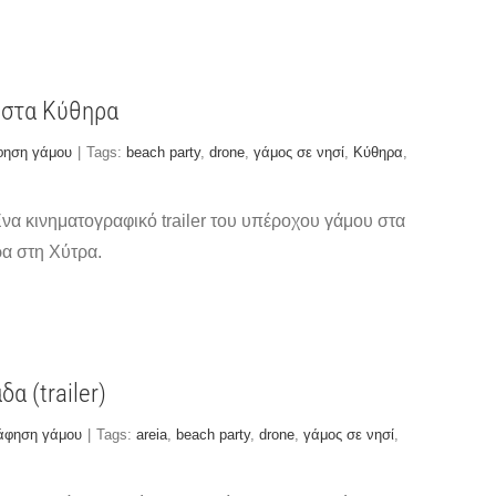
ο στα Κύθηρα
φηση γάμου
|
Tags:
beach party
,
drone
,
γάμος σε νησί
,
Κύθηρα
,
Ένα κινηματογραφικό trailer του υπέροχου γάμου στα
ρα στη Χύτρα.
α (trailer)
άφηση γάμου
|
Tags:
areia
,
beach party
,
drone
,
γάμος σε νησί
,