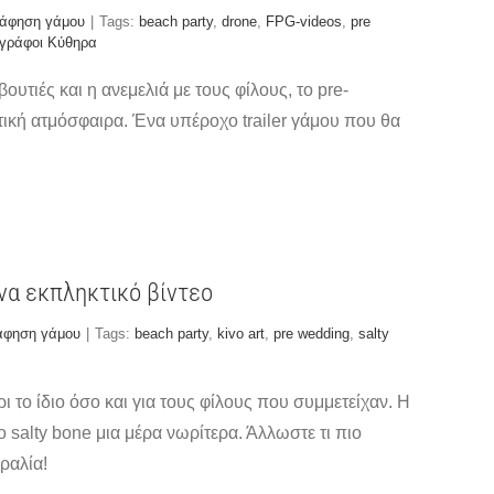
ράφηση γάμου
|
Tags:
beach party
,
drone
,
FPG-videos
,
pre
γράφοι Κύθηρα
υτιές και η ανεμελιά με τους φίλους, το pre-
τική ατμόσφαιρα. Ένα υπέροχο trailer γάμου που θα
ένα εκπληκτικό βίντεο
άφηση γάμου
|
Tags:
beach party
,
kivo art
,
pre wedding
,
salty
ι το ίδιο όσο και για τους φίλους που συμμετείχαν. Η
salty bone μια μέρα νωρίτερα. Άλλωστε τι πιο
ραλία!