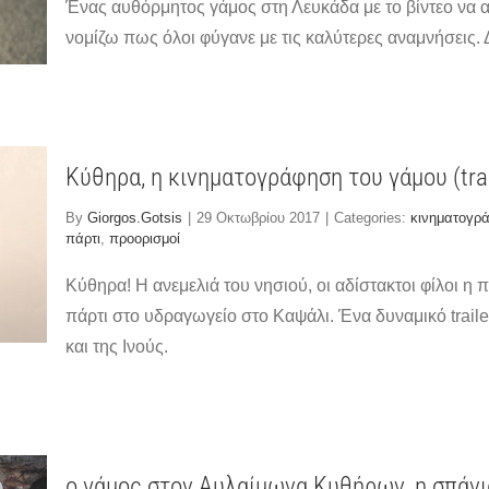
Ένας αυθόρμητος γάμος στη Λευκάδα με το βίντεο να ακ
νομίζω πως όλοι φύγανε με τις καλύτερες αναμνήσεις. Δεί
Κύθηρα, η κινηματογράφηση του γάμου (trai
By
Giorgos.Gotsis
|
29 Οκτωβρίου 2017
|
Categories:
κινηματογρ
πάρτι
,
προορισμοί
Κύθηρα! Η ανεμελιά του νησιού, οι αδίστακτοι φίλοι η
πάρτι στο υδραγωγείο στο Καψάλι. Ένα δυναμικό trai
και της Ινούς.
ο γάμος στον Αυλαίμωνα Κυθήρων, η σπάνι