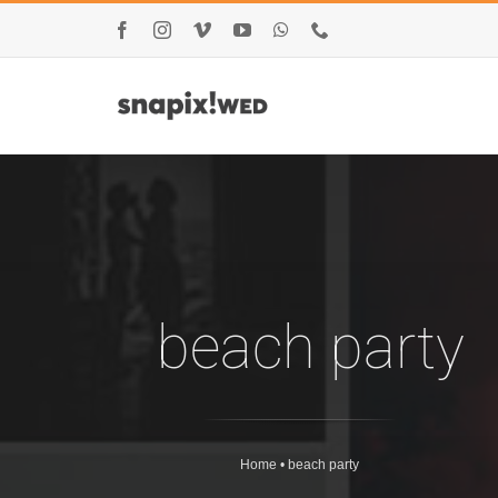
Μετάβαση
Facebook
Instagram
Vimeo
YouTube
WhatsApp
Τηλέφωνο
στο
περιεχόμενο
beach party
Home
•
beach party