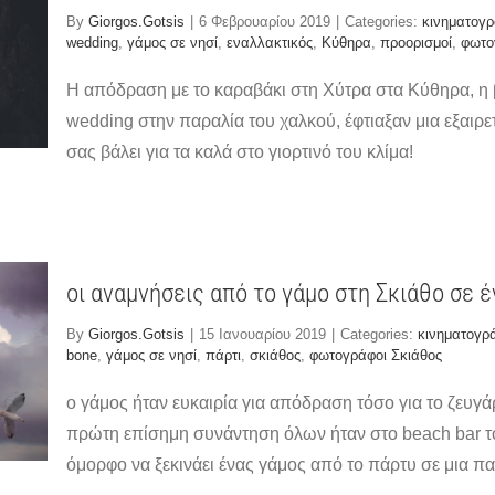
By
Giorgos.Gotsis
|
6 Φεβρουαρίου 2019
|
Categories:
κινηματογ
wedding
,
γάμος σε νησί
,
εναλλακτικός
,
Κύθηρα
,
προορισμοί
,
φωτο
Η απόδραση με το καραβάκι στη Χύτρα στα Κύθηρα, η βο
wedding στην παραλία του χαλκού, έφτιαξαν μια εξαιρε
σας βάλει για τα καλά στο γιορτινό του κλίμα!
οι αναμνήσεις από το γάμο στη Σκιάθο σε 
By
Giorgos.Gotsis
|
15 Ιανουαρίου 2019
|
Categories:
κινηματογρ
bone
,
γάμος σε νησί
,
πάρτι
,
σκιάθος
,
φωτογράφοι Σκιάθος
ο γάμος ήταν ευκαιρία για απόδραση τόσο για το ζευγάρ
πρώτη επίσημη συνάντηση όλων ήταν στο beach bar το 
όμορφο να ξεκινάει ένας γάμος από το πάρτυ σε μια πα