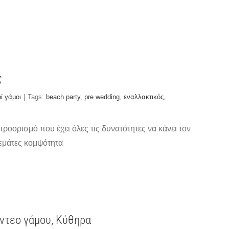
ς
ί γάμοι
|
Tags:
beach party
,
pre wedding
,
εναλλακτικός
,
ροορισμό που έχει όλες τις δυνατότητες να κάνει τον
γεμάτες κομψότητα
ίντεο γάμου, Κύθηρα