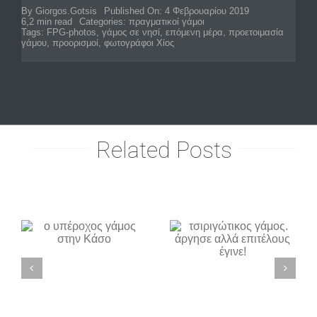
By
Giorgos.Gotsis
Published On: 4 Φεβρουαρίου 2019
6,2 min read
Categories:
πραγματικοί γάμοι
Tags:
FPG-photos
,
γάμος σε νησί
,
επόμενη μέρα
,
προετοιμασία
γάμου
,
προορισμοί
,
φωτογράφοι Χίος
Related Posts
τσιριγώτικος
stylish και
γάμος.
ς
chic γάμος
άργησε
ν
στα
αλλά
Τρίκαλα
επιτέλους
έγινε!