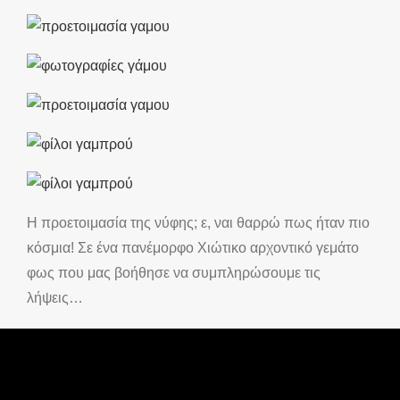
Η προετοιμασία της νύφης; ε, ναι θαρρώ πως ήταν πιο
κόσμια! Σε ένα πανέμορφο Χιώτικο αρχοντικό γεμάτο
φως που μας βοήθησε να συμπληρώσουμε τις
λήψεις…