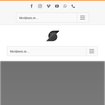
Μετάβαση
Facebook
Instagram
Vimeo
YouTube
WhatsApp
Τηλέφωνο
στο
περιεχόμενο
Μετάβαση σε ...
Μετάβαση σε ...