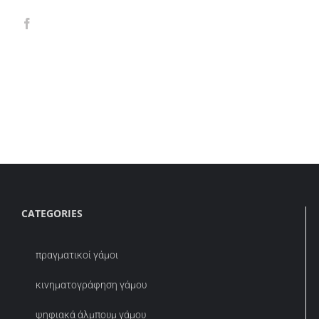
CATEGORIES
πραγματικοί γάμοι
κινηματογράφηση γάμου
ψηφιακά άλμπουμ γάμου