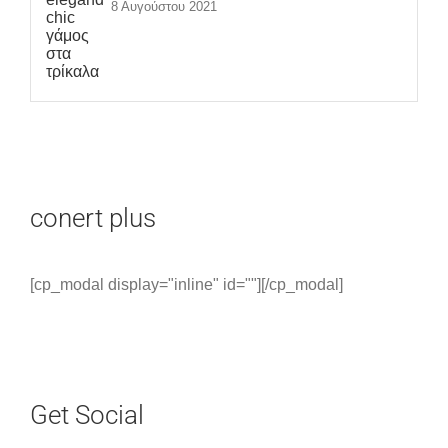
8 Αυγούστου 2021
conert plus
[cp_modal display="inline" id=""][/cp_modal]
Get Social