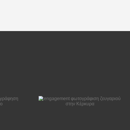
ement
υπέροχη pre
άφιση
wedding
ού στην
φωτογράφιση στην
υρα
Αντίπαρο