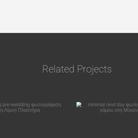
Related Projects
engag
minimal next day
φωτογρ
φωτογράφηση
ζευγαρι
γάμου στη Μύκονο
Κέρκ