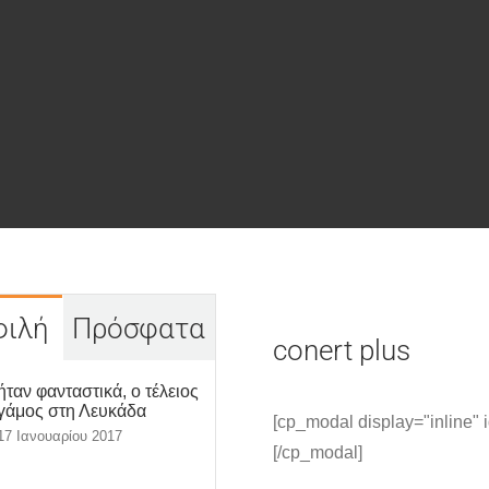
φιλή
Πρόσφατα
conert plus
ήταν φανταστικά, ο τέλειος
γάμος στη Λευκάδα
[cp_modal display="inline" i
17 Ιανουαρίου 2017
[/cp_modal]