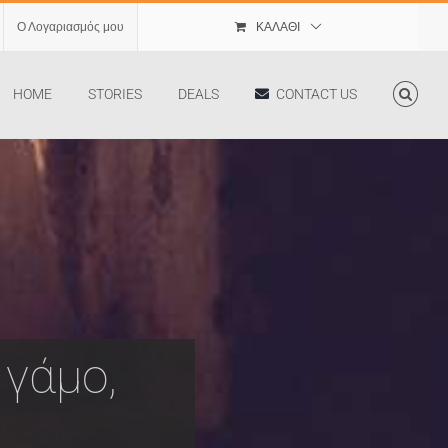
Ο Λογαριασμός μου
ΚΑΛΆΘΙ
HOME
STORIES
DEALS
CONTACT US
 γάμο,