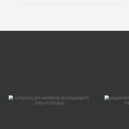
ρομαντική pre-
wedding
φωτογράφιση στη
Λίμνη Πλαστήρα