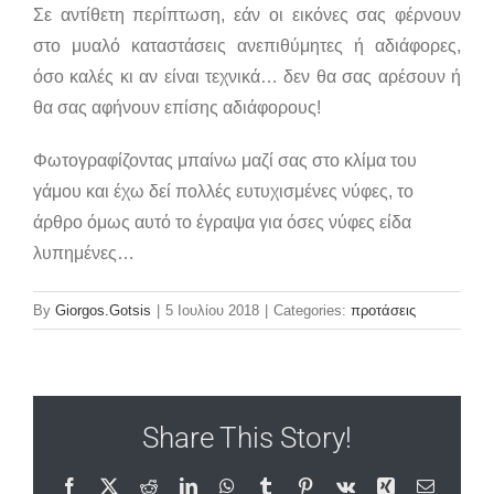
Σε αντίθετη περίπτωση, εάν οι εικόνες σας φέρνουν
στο μυαλό καταστάσεις ανεπιθύμητες ή αδιάφορες,
όσο καλές κι αν είναι τεχνικά… δεν θα σας αρέσουν ή
θα σας αφήνουν επίσης αδιάφορους!
Φωτογραφίζοντας μπαίνω μαζί σας στο κλίμα του
γάμου και
έχω δεί πολλές ευτυχισμένες νύφες, το
άρθρο όμως αυτό το έγραψα για όσες νύφες είδα
λυπημένες…
By
Giorgos.Gotsis
|
5 Ιουλίου 2018
|
Categories:
προτάσεις
Share This Story!
Facebook
X
Reddit
LinkedIn
WhatsApp
Tumblr
Pinterest
Vk
Xing
Email