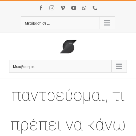
Μετάβαση
Facebook
Instagram
Vimeo
YouTube
WhatsApp
Τηλέφωνο
στο
περιεχόμενο
Μετάβαση σε ...
Μετάβαση σε ...
παντρεύομαι, τι
πρέπει να κάνω