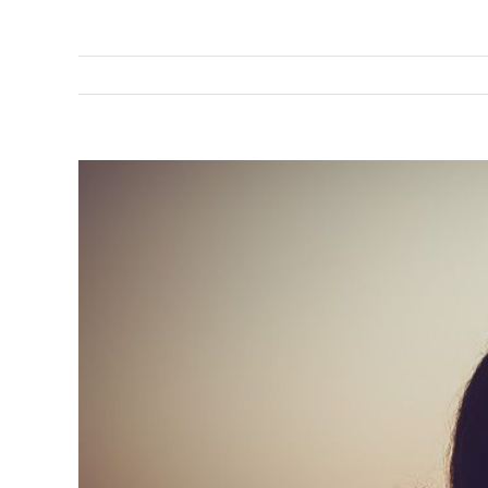
Προβολή
μεγαλύτερης
εικόνας