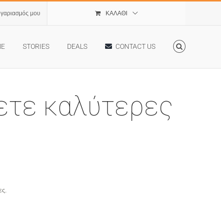
ογαριασμός μου
ΚΑΛΆΘΙ
ME
STORIES
DEALS
CONTACT US
χετε καλύτερες
ες.