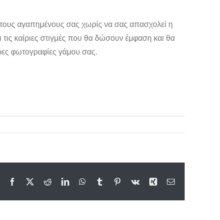
με τους αγαπημένους σας χωρίς να σας απασχολεί η
 τις καίριες στιγμές που θα δώσουν έμφαση και θα
τερες φωτογραφίες γάμου σας.
Facebook
X
Reddit
LinkedIn
WhatsApp
Tumblr
Pinterest
Vk
Xing
Email