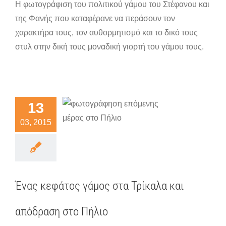
Η φωτογράφιση του πολιτικού γάμου του Στέφανου και
της Φανής που καταφέρανε να περάσουν τον
χαρακτήρα τους, τον αυθορμητισμό και το δικό τους
στυλ στην δική τους μοναδική γιορτή του γάμου τους.
Ένας
εφάτος
μος στα
13
καλα και
03, 2015
όδραση
ο Πήλιο
ματικοί γάμοι
Ένας κεφάτος γάμος στα Τρίκαλα και
απόδραση στο Πήλιο