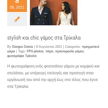
8
lish και
08, 2021
ic γάμος
 Τρίκαλα
ματικοί γάμοι
stylish και chic γάμος στα Τρίκαλα
By
Giorgos.Gotsis
|
8 Αυγούστου 2021
|
Categories:
πραγματικοί
γάμοι
|
Tags:
FPG-photos
,
πάρτι
,
προετοιμασία γάμου
,
φωτογράφοι Τρίκαλα
Η φωτογράφιση ενός φινετσάτου γάμου με κομψού και
στυλάτου, με υπέροχες επιλογές και προσοχή στην
οργάνωσή του από την αρχή έως στο τέλος που έγινε
στα Τρίκαλα.