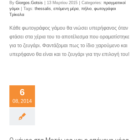
By
Giorgos.Gotsis
|
13 Μαρτίου 2015
|
Categories:
πραγματικοί
γάμοι
|
Tags:
thessalis
,
επόμενη μέρα
,
πήλιο
,
φωτογράφοι
Τρίκαλα
Κάθε φωτογράφος γάμου θα νιώσει υπερήφανος όταν
φτάσει στα χέρια του το αποτέλεσμα που οραματίστηκε
για το ζευγάρι. Φαντάζομαι πως το ίδιο χαρούμενο και
υπερήφανο θα είναι και το ζευγάρι για την επιλογή του!
άμος στα
έωρα και
επόμενη
6
ρα στη
08, 2014
Λίμνη
αστήρα.
ματικοί γάμοι