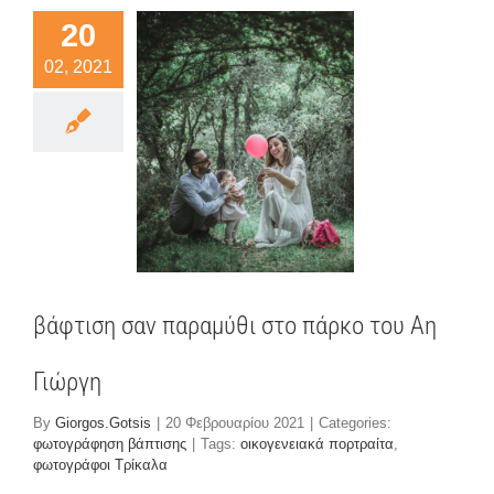
20
02, 2021
τιση σαν
ραμύθι
ο πάρκο
ου Αη
ιώργη
άφηση βάπτισης
βάφτιση σαν παραμύθι στο πάρκο του Αη
Γιώργη
By
Giorgos.Gotsis
|
20 Φεβρουαρίου 2021
|
Categories:
φωτογράφηση βάπτισης
|
Tags:
οικογενειακά πορτραίτα
,
φωτογράφοι Τρίκαλα