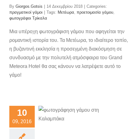
By
Giorgos.Gotsis
|
14 Δεκεμβρίου 2018
|
Categories:
πραγματικοί γάμοι
|
Tags:
Μετέωρα
,
προετοιμασία γάμου
,
φωτογράφοι Τρίκαλα
Μια υπέροχη φωτογράφιση γάμου που αφηγείται την
ρομαντική ιστορία του. Τα Μετέωρα, το ιδιαίτερο τοπίο,
η βυζαντινή εκκλησία η προσεγμένη διακόσμηση σε
συνδυασμό με την πολυτελή ατμόσφαιρα του Grand
Meteora Hotel θα σας κάνουν να λατρέψετε αυτό το
γάμο!
όνες του
έροχου
10
μου στη
09, 2016
ιά των