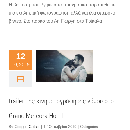
Η βάφτιση που βγήκε από πραγματικό παραμύθι, με
μια εκπληκτική φωτογράφηση αλλά και ένα υπέροχο
βίντεο. Στο πάρκο του Αη Γιώργη στα Τρίκαλα
ailer της
ηματογράφησης
12
μου στο
10, 2019
Grand
eteora
Hotel
trailer της κινηματογράφησης γάμου στο
τογράφηση γάμου
Grand Meteora Hotel
By
Giorgos.Gotsis
|
12 Οκτωβρίου 2019
|
Categories: