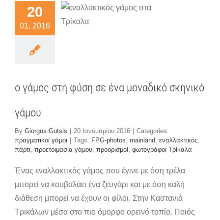
η σε ένα
20
ναδικό
01, 2016
κηνικό
γάμου
ματικοί γάμοι
ο γάμος στη φύση σε ένα μοναδικό σκηνικό
γάμου
By
Giorgos.Gotsis
|
20 Ιανουαρίου 2016
|
Categories:
πραγματικοί γάμοι
|
Tags:
FPG-photos
,
mainland
,
εναλλακτικός
,
πάρτι
,
προετοιμασία γάμου
,
προορισμοί
,
φωτογράφοι Τρίκαλα
Ένας εναλλακτικός γάμος που έγινε με όση τρέλα
μπορεί να κουβαλάει ένα ζευγάρι και με όση καλή
διάθεση μπορεί να έχουν οι φίλοι. Στην Καστανιά
Τρικάλων μέσα στο πιο όμορφο ορεινό τοπίο. Ποιός