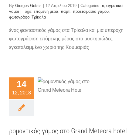
By
Giorgos.Gotsis
|
12 Απριλίου 2019
|
Categories:
πραγματικοί
γάμοι
|
Tags:
επόμενη μέρα
,
πάρτι
,
προετοιμασία γάμου
,
φωτογράφοι Τρίκαλα
ένας φανταστικός γάμος στα Τρίκαλα και μια υπέροχη
φωτογράφιση επόμενης μέρας στο μυστηριώδες
εγκαταλειμμένο χωριό της Κουμαριάς
αντικός
μος στο
14
Grand
12, 2018
ora hotel
ματικοί γάμοι
ρομαντικός γάμος στο Grand Meteora hotel