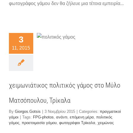
φωτογράφος γάμου δεν θα ζήλευε μια τέτοια εμπειρία...
ωνιάτικος
λιτικός
μος στο
3
Μύλο
11, 2015
σόπουλου,
ρίκαλα
ματικοί γάμοι
χειμωνιάτικος πολιτικός γάμος στο Μύλο
Ματσόπουλου, Τρίκαλα
By
Giorgos.Gotsis
|
3 Νοεμβρίου 2015
|
Categories:
πραγματικοί
γάμοι
|
Tags:
FPG-photos
,
ανάντι
,
επόμενη μέρα
,
πολιτικός
γάμος
,
προετοιμασία γάμου
,
φωτογράφοι Τρίκαλα
,
χειμώνας