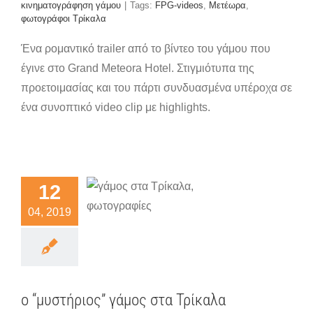
κινηματογράφηση γάμου
|
Tags:
FPG-videos
,
Μετέωρα
,
φωτογράφοι Τρίκαλα
Ένα ρομαντικό trailer από το βίντεο του γάμου που
έγινε στο Grand Meteora Hotel. Στιγμιότυπα της
προετοιμασίας και του πάρτι συνδυασμένα υπέροχα σε
ένα συνοπτικό video clip με highlights.
υστήριος”
12
μος στα
04, 2019
ρίκαλα
ματικοί γάμοι
ο “μυστήριος” γάμος στα Τρίκαλα