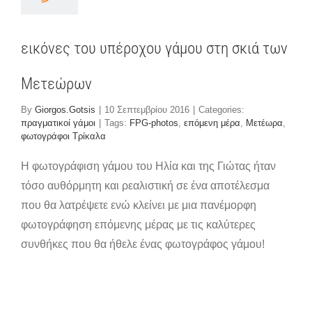
τεώρων
ματικοί γάμοι
εικόνες του υπέροχου γάμου στη σκιά των
Μετεώρων
By
Giorgos.Gotsis
|
10 Σεπτεμβρίου 2016
|
Categories:
πραγματικοί γάμοι
|
Tags:
FPG-photos
,
επόμενη μέρα
,
Μετέωρα
,
φωτογράφοι Τρίκαλα
Η φωτογράφιση γάμου του Ηλία και της Γιώτας ήταν
τόσο αυθόρμητη και ρεαλιστική σε ένα αποτέλεσμα
που θα λατρέψετε ενώ κλείνει με μια πανέμορφη
φωτογράφηση επόμενης μέρας με τις καλύτερες
συνθήκες που θα ήθελε ένας φωτογράφος γάμου!
άμος στη